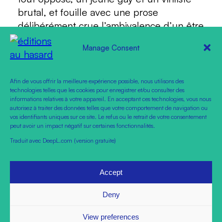
brutal, et fouille avec une prose
délibérément crue l’ambivalence d’un être
pris dans les contradictions du désir. Un
Manage Consent
premier roman nuancé, dont la plume est
jugée « aussi agile que prometteuse ».
Afin de vous offrir la meilleure expérience possible, nous utilisons des
Le Monde
Télécharger
technologies telles que les cookies pour enregistrer et/ou consulter des
informations relatives à votre appareil. En acceptant ces technologies, vous nous
autorisez à traiter des données telles que votre comportement de navigation ou
vos identifiants uniques sur ce site. Le refus ou le retrait de votre consentement
peut avoir un impact négatif sur certaines fonctionnalités.
18 juin 2026
Traduit avec DeepL.com (version gratuite)
←
Précédent
Suivant
→
Accept
Deny
Mentions légales
|
Politique de confidentialité
|
Conditions générales de vente
View preferences