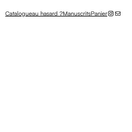
Instagr
E-mail
Catalogue
au hasard ?
Manuscrits
Panier