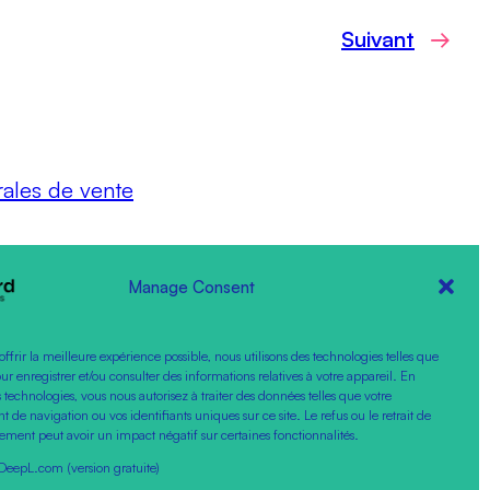
Suivant
→
rales de vente
Manage Consent
offrir la meilleure expérience possible, nous utilisons des technologies telles que
our enregistrer et/ou consulter des informations relatives à votre appareil. En
 technologies, vous nous autorisez à traiter des données telles que votre
de navigation ou vos identifiants uniques sur ce site. Le refus ou le retrait de
ement peut avoir un impact négatif sur certaines fonctionnalités.
DeepL.com (version gratuite)