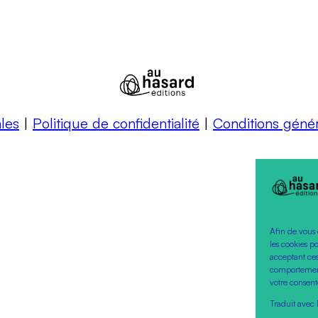
les
|
Politique de confidentialité
|
Conditions géné
Afin de vous 
les cookies p
acceptant ces
comportement 
votre consent
Traduit avec 