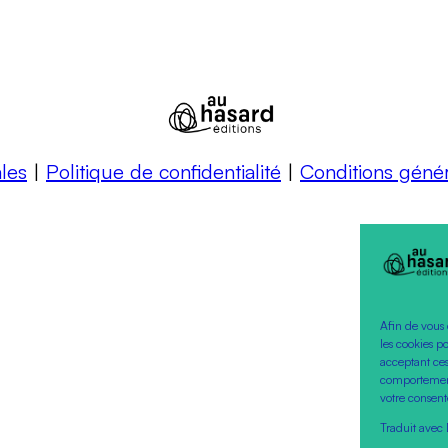
les
|
Politique de confidentialité
|
Conditions géné
Afin de vous 
les cookies p
acceptant ces
comportement 
votre consent
Traduit avec 