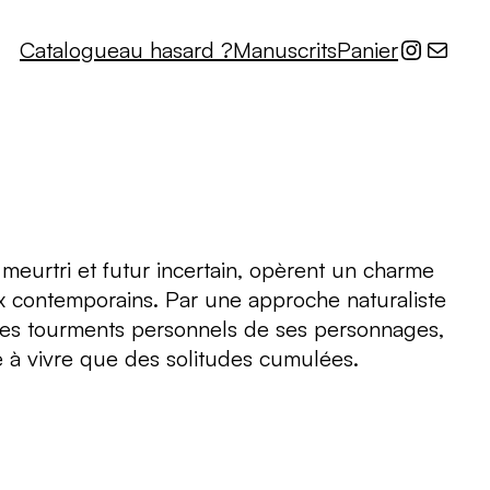
Instagr
E-mail
Catalogue
au hasard ?
Manuscrits
Panier
 meurtri et futur incertain, opèrent un charme
ux contemporains. Par une approche naturaliste
 les tourments personnels de ses personnages,
 à vivre que des solitudes cumulées.