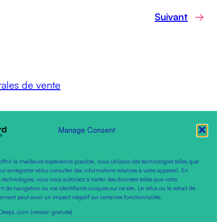
Suivant
→
rales de vente
Manage Consent
offrir la meilleure expérience possible, nous utilisons des technologies telles que
our enregistrer et/ou consulter des informations relatives à votre appareil. En
 technologies, vous nous autorisez à traiter des données telles que votre
de navigation ou vos identifiants uniques sur ce site. Le refus ou le retrait de
ement peut avoir un impact négatif sur certaines fonctionnalités.
DeepL.com (version gratuite)