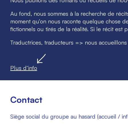
Nous publions des romans ou recueils de nouv
s
Au fond, nous sommes à la recherche de récits
u
moment qu’on nous raconte quelque chose de co
r
fictionnels ou tirés de la réalité. Si le récit est
l
a
Traductrices, traducteurs => nous accueillons 
p
l
a
g
Plus d’info
e
Contact
Siège social du groupe au hasard (accueil / inf