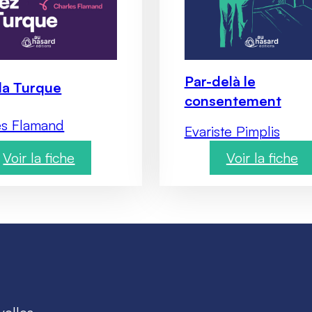
Par-delà le
la Turque
consentement
es Flamand
Evariste Pimplis
Voir la fiche
Voir la fiche
:
:
C
P
h
a
e
r
z
-
l
d
a
e
T
l