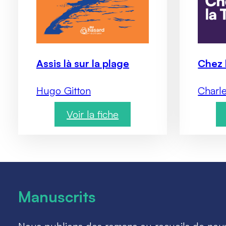
Assis là sur la plage
Chez 
Hugo Gitton
Charl
Voir la fiche
:
A
s
s
i
Manuscrits
s
l
à