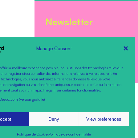
Newsletter
*
ADRESSE EMAIL
Manage Consent
offrir la meilleure expérience possible, nous utilisons des technologies telles que
our enregistrer et/ou consulter des informations relatives à votre appareil. En
 technologies, vous nous autorisez à traiter des données telles que votre
de navigation ou vos identifiants uniques sur ce site. Le refus ou le retrait de
ement peut avoir un impact négatif sur certaines fonctionnalités.
DeepL.com (version gratuite)
ccept
Deny
View preferences
rales de vente
Politique de Cookies
Politique de confidentialité