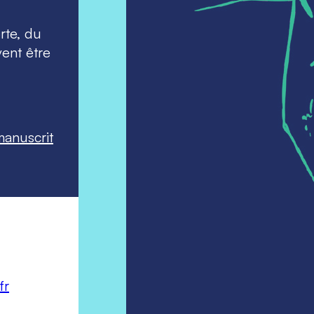
rte, du
vent être
anuscrit
fr