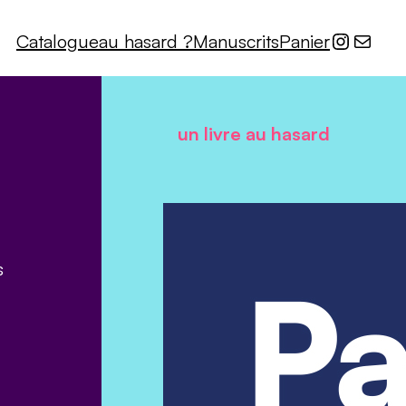
Instagr
E-mail
Catalogue
au hasard ?
Manuscrits
Panier
un livre au hasard
s