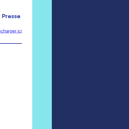
t Presse
écharger ici