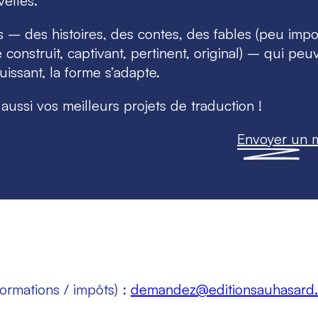
elles.
u
à
 – des histoires, des contes, des fables (peu impo
r
l
nstruit, captivant, pertinent, original) – qui peu
q
e
 puissant, la forme s’adapte.
u
c
e
o
aussi vos meilleurs projets de traduction !
n
s
Envoyer un m
e
n
t
e
m
e
n
t
ormations / impôts) :
demandez@editionsauhasard.