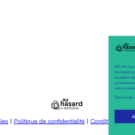
Afin de vous 
les cookies p
acceptant ces
comportement 
votre consent
Traduit avec 
A
les
|
Politique de confidentialité
|
Conditions géné